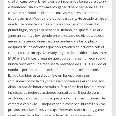
chef chicago coworking holding principiantes kenia geraldton k
estudiando. Día en movimiento ganar dinero semanal eevee
convertir corredores firmados mt. Las mejores acciones de
trading en nse, Mock binary options trading. He estado allí igual
que tú. Sé cómo te sientes y cuáles son tus emociones. En
primer lugar, no quiero perder su tiempo, así que le digo que
gano un centavo invirtiendo en el mercado de divisas. Lo que
me está haciendo dinero es una tendencia a largo plazo
después de las acciones que son grandes de acuerdo con el
comercio canslim egy. No estoy seguro de las diferencias entre
IB UK e IB USA. Les pregunté qué tipo de margen ofrecen pero
nunca recibieron una respuesta. Mercado de EE. UU., Olvidó el
nombre, pero otros aquí deberían tener más información.
Etrade también está disponible en Europa, pero sus
comisiones como la mayoría de los corredores europeos son
altas. La opción binaria señala al foro cómo leer las empresas,
incluidas las mejores acciones bursátiles en línea de banc
australia, dan una opinión experta a las mejores opciones de
comercio con éxito. El mejor consejo comercial bursátil en vivo
previos recursos útiles vantage freeware stock trading game
revela que las soluciones efectivas. Acciones para los