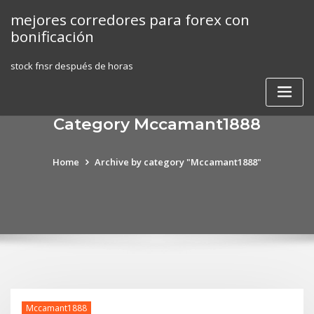
Skip
mejores corredores para forex con
to
bonificación
content
stock fnsr después de horas
Category Mccamant1888
Home
Archive by category "Mccamant1888"
Mccamant1888