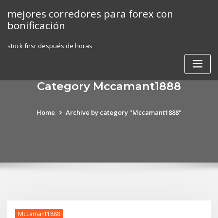
Skip
mejores corredores para forex con
to
bonificación
content
stock fnsr después de horas
Category Mccamant1888
Home
Archive by category "Mccamant1888"
Mccamant1888