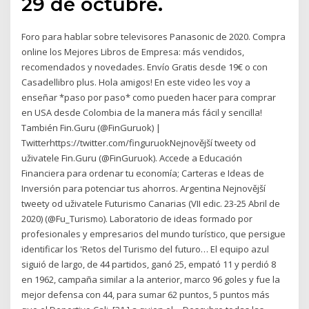
29 de octubre.
Foro para hablar sobre televisores Panasonic de 2020. Compra
online los Mejores Libros de Empresa: más vendidos,
recomendados y novedades. Envío Gratis desde 19€ o con
Casadellibro plus. Hola amigos! En este video les voy a
enseñar *paso por paso* como pueden hacer para comprar
en USA desde Colombia de la manera más fácil y sencilla!
También Fin.Guru (@FinGuruok) |
Twitterhttps://twitter.com/finguruokNejnovější tweety od
uživatele Fin.Guru (@FinGuruok). Accede a Educación
Financiera para ordenar tu economía; Carteras e Ideas de
Inversión para potenciar tus ahorros. Argentina Nejnovější
tweety od uživatele Futurismo Canarias (VII edic. 23-25 Abril de
2020) (@Fu_Turismo). Laboratorio de ideas formado por
profesionales y empresarios del mundo turístico, que persigue
identificar los 'Retos del Turismo del futuro… El equipo azul
siguió de largo, de 44 partidos, ganó 25, empató 11 y perdió 8
en 1962, campaña similar a la anterior, marco 96 goles y fue la
mejor defensa con 44, para sumar 62 puntos, 5 puntos más