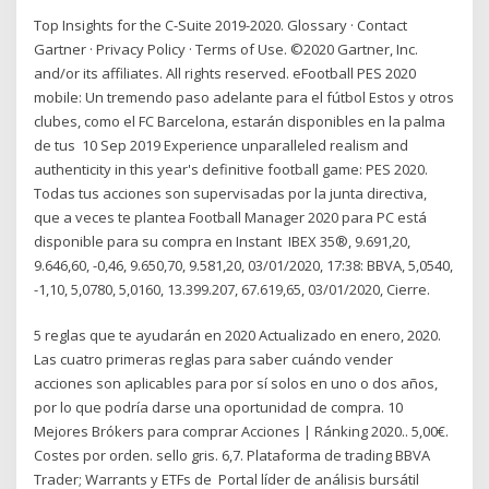
Top Insights for the C-Suite 2019-2020. Glossary · Contact
Gartner · Privacy Policy · Terms of Use. ©2020 Gartner, Inc.
and/or its affiliates. All rights reserved. eFootball PES 2020
mobile: Un tremendo paso adelante para el fútbol Estos y otros
clubes, como el FC Barcelona, estarán disponibles en la palma
de tus 10 Sep 2019 Experience unparalleled realism and
authenticity in this year's definitive football game: PES 2020.
Todas tus acciones son supervisadas por la junta directiva,
que a veces te plantea Football Manager 2020 para PC está
disponible para su compra en Instant IBEX 35®, 9.691,20,
9.646,60, -0,46, 9.650,70, 9.581,20, 03/01/2020, 17:38: BBVA, 5,0540,
-1,10, 5,0780, 5,0160, 13.399.207, 67.619,65, 03/01/2020, Cierre.
5 reglas que te ayudarán en 2020 Actualizado en enero, 2020.
Las cuatro primeras reglas para saber cuándo vender
acciones son aplicables para por sí solos en uno o dos años,
por lo que podría darse una oportunidad de compra. 10
Mejores Brókers para comprar Acciones | Ránking 2020.. 5,00€.
Costes por orden. sello gris. 6,7. Plataforma de trading BBVA
Trader; Warrants y ETFs de Portal líder de análisis bursátil